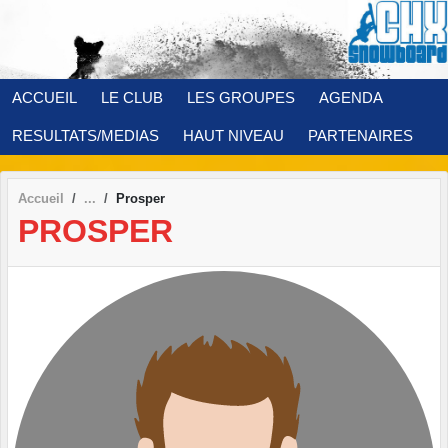
Panneau de gestion des cookies
ACCUEIL
LE CLUB
LES GROUPES
AGENDA
RESULTATS/MEDIAS
HAUT NIVEAU
PARTENAIRES
Accueil
Prosper
PROSPER