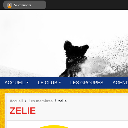
Panneau de gestion des cookies
Se connecter
ACCUEIL
LE CLUB
LES GROUPES
AGEN
Accueil
Les membres
zelie
ZELIE