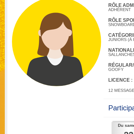
RÔLE ADMI
ADHÉRENT
RÔLE SPOR
SNOWBOAR
CATÉGORIE
JUNIORS (À 
NATIONALI
SALLANCHE
RÉGULAR/
GOOFY
LICENCE :
12 MESSAG
Partici
Du
sam