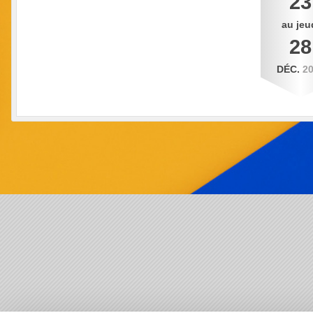
23
au
jeu
28
DÉC.
2