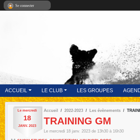
Panneau de gestion des cookies
Se connecter
ACCUEIL
LE CLUB
LES GROUPES
AGEN
Accueil
2022-2023
Les évènements
TRAIN
Le
mercredi
18
TRAINING GM
JANV.
2023
Le
mercredi
18
janv.
2023
de 13h30 à 16h30