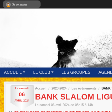
Panneau de gestion des cookies
Se connecter
ACCUEIL
LE CLUB
LES GROUPES
AGEN
Accueil
2023-2024
Les évènements
BANK 
Le
samedi
06
BANK SLALOM LIG
AVRIL
2024
Le
samedi
06
avril
2024
de 08h15 à 14h