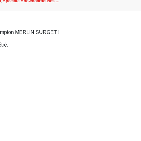
U
Spéciale Snowboardeuses....
ampion MERLIN SURGET !
tré.