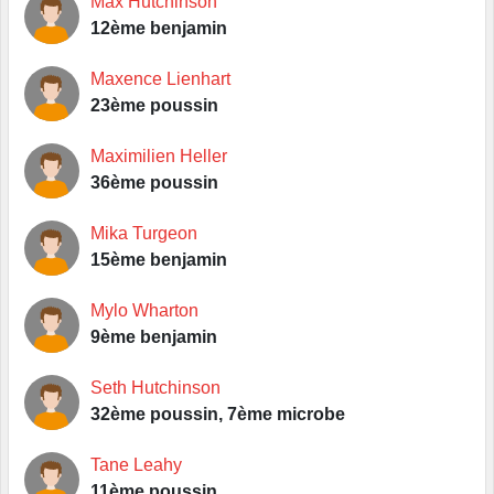
Max Hutchinson
12ème benjamin
Maxence Lienhart
23ème poussin
Maximilien Heller
36ème poussin
Mika Turgeon
15ème benjamin
Mylo Wharton
9ème benjamin
Seth Hutchinson
32ème poussin, 7ème microbe
Tane Leahy
11ème poussin