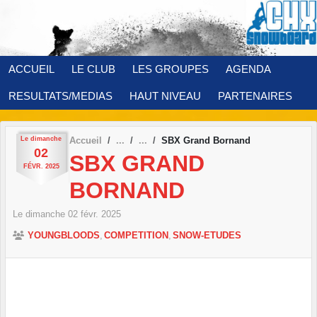
Panneau de gestion des cookies
ACCUEIL
LE CLUB
LES GROUPES
AGENDA
RESULTATS/MEDIAS
HAUT NIVEAU
PARTENAIRES
Le
dimanche
Accueil
SBX Grand Bornand
02
SBX GRAND
FÉVR.
2025
BORNAND
Le
dimanche
02
févr.
2025
YOUNGBLOODS
COMPETITION
SNOW-ETUDES