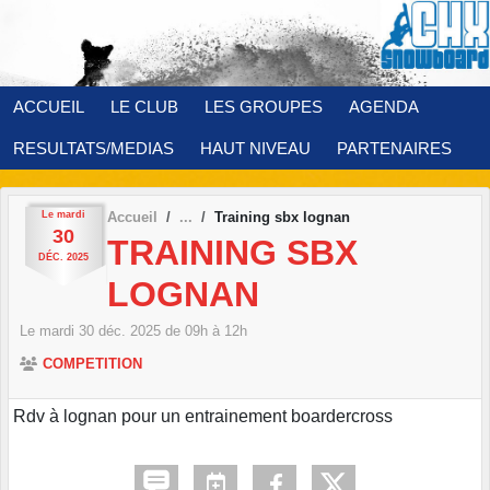
Panneau de gestion des cookies
ACCUEIL
LE CLUB
LES GROUPES
AGENDA
RESULTATS/MEDIAS
HAUT NIVEAU
PARTENAIRES
Le
mardi
Accueil
Training sbx lognan
30
TRAINING SBX
DÉC.
2025
LOGNAN
Le
mardi
30
déc.
2025
de 09h à 12h
COMPETITION
Rdv à lognan pour un entrainement boardercross