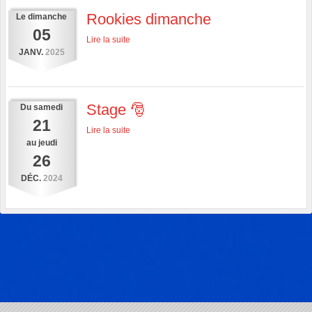
Rookies dimanche
Le
dimanche
05
Lire la suite
JANV.
2025
Stage 🎅
Du
samedi
21
Lire la suite
au
jeudi
26
DÉC.
2024