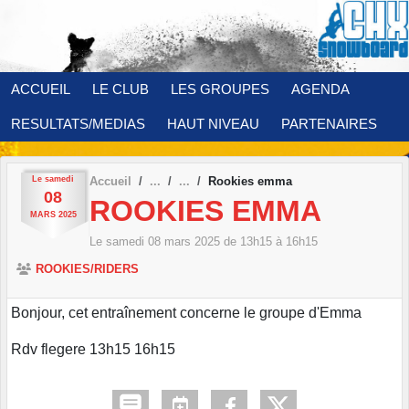
Panneau de gestion des cookies
ACCUEIL
LE CLUB
LES GROUPES
AGENDA
RESULTATS/MEDIAS
HAUT NIVEAU
PARTENAIRES
Le
samedi
Accueil
Rookies emma
08
ROOKIES EMMA
MARS
2025
Le
samedi
08
mars
2025
de 13h15 à 16h15
ROOKIES/RIDERS
Bonjour, cet entraînement concerne le groupe d'Emma
Rdv flegere 13h15 16h15