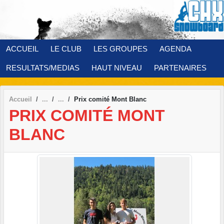
Panneau de gestion des cookies
ACCUEIL
LE CLUB
LES GROUPES
AGENDA
RESULTATS/MEDIAS
HAUT NIVEAU
PARTENAIRES
Accueil
Prix comité Mont Blanc
PRIX COMITÉ MONT
BLANC